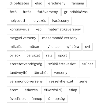
díjbefizetés
első
eredmény
farsang
fotó
futás
futóverseny
grundbírkózás
helyezett
helyezés
karácsony
koronavírus
kép
matematikaverseny
megyei verseny
mesemondó verseny
mikulás
műsor
nyílt nap
nyílt óra
ovi
ovisok
pályázat
rajz
sport
szeretetvendégség
szülői értekezlet
szünet
tanévnyitó
témahét
verseny
versmondó verseny
veszélyhelyzet
zene
érem
étkezés
étkezési díj
étlap
óvodások
ünnep
ünnepség