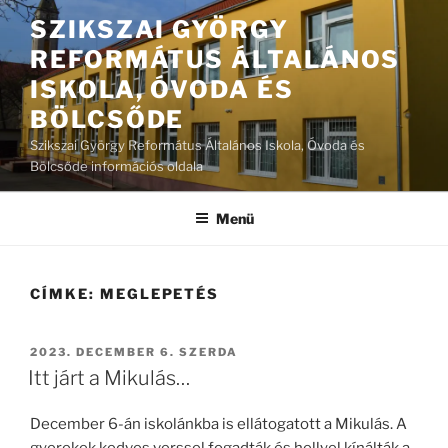
Tartalomhoz
SZIKSZAI GYÖRGY
REFORMÁTUS ÁLTALÁNOS
ISKOLA, ÓVODA ÉS
BÖLCSŐDE
Szikszai György Református Általános Iskola, Óvoda és
Bölcsőde információs oldala
Menü
CÍMKE:
MEGLEPETÉS
BEKÜLDVE:
2023. DECEMBER 6. SZERDA
Itt járt a Mikulás…
December 6-án iskolánkba is ellátogatott a Mikulás. A
gyerekek kedves verssel fogadták és hellyel kínálták a