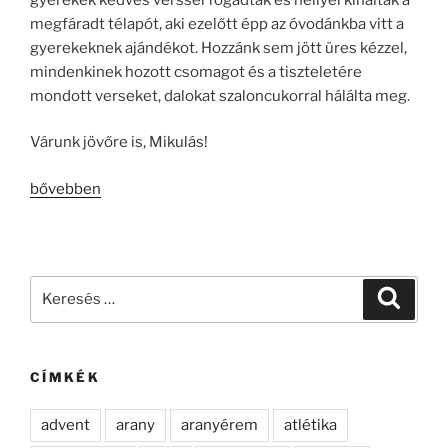
megfáradt télapót, aki ezelőtt épp az óvodánkba vitt a
gyerekeknek ajándékot. Hozzánk sem jött üres kézzel,
mindenkinek hozott csomagot és a tiszteletére
mondott verseket, dalokat szaloncukorral hálálta meg.
Várunk jövőre is, Mikulás!
„Itt
bővebben
járt
a
Mikulás…”
Keresés
Keresé
a
következő
kifejezésre:
CÍMKÉK
advent
arany
aranyérem
atlétika