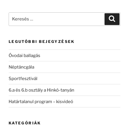
Keresés
Keresé
a
következő
kifejezésre:
LEGUTÓBBI BEJEGYZÉSEK
Óvodai ballagás
Néptáncgála
Sportfesztivál
6.a és 6.b osztály a Hinkó-tanyán
Határtalanul program – kisvideó
KATEGÓRIÁK