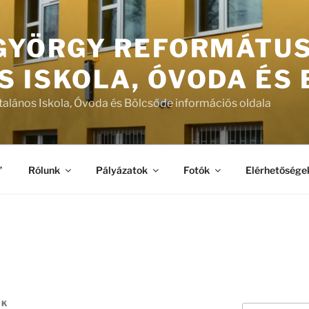
 GYÖRGY REFORMÁTU
S ISKOLA, ÓVODA ÉS
talános Iskola, Óvoda és Bölcsőde információs oldala
”
Rólunk
Pályázatok
Fotók
Elérhetősége
ÖK