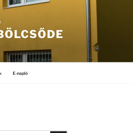
S
 BÖLCSŐDE
k
E-napló