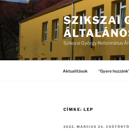
Tartalomhoz
SZIKSZAI
ÁLTALÁNO
Szikszai György Református Ál
Aktualitások
“Gyere hozzánk
CÍMKE:
LEP
BEKÜLDVE:
2022. MÁRCIUS 24. CSÜTÖRT