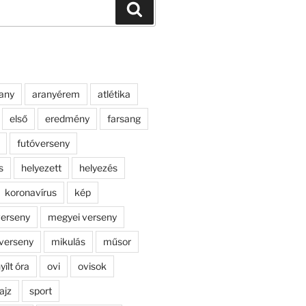
Keresés
any
aranyérem
atlétika
első
eredmény
farsang
futóverseny
s
helyezett
helyezés
koronavírus
kép
erseny
megyei verseny
verseny
mikulás
műsor
yílt óra
ovi
ovisok
ajz
sport