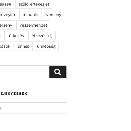
dégség
szülői értekezlet
névnyitó
témahét
verseny
erseny
veszélyhelyzet
m
étkezés
étkezési díj
dások
ünnep
ünnepség
Keresés
BEJEGYZÉSEK
s