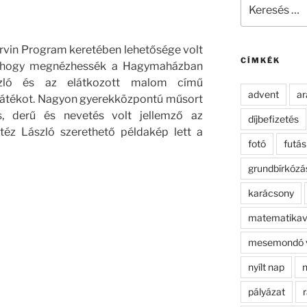
Keresés
a
következő
kifejezésre:
rvin Program keretében lehetősége volt
CÍMKÉK
k, hogy megnézhessék a Hagymaházban
szló és az elátkozott malom című
advent
ar
átékot
. Nagyon gyerekközpontú műsort
ás, derű és nevetés volt jellemző az
díjbefizetés
téz László szerethető példakép lett a
fotó
futás
grundbírkózá
karácsony
matematikav
mesemondó 
nyílt nap
n
pályázat
r