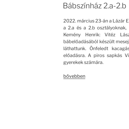
Bábszínház 2.a-2.b
2022. március 23-án a Lázár E
a 2.a és a 2.b osztályokna
Kemény Henrik: Vitéz Lá
bábelőadásából készült mesej
láthattunk. Önfeledt kacag
előadásra. A piros sapkás Vi
gyerekek számára.
„Bábszínház
bővebben
2.a-
2.b”