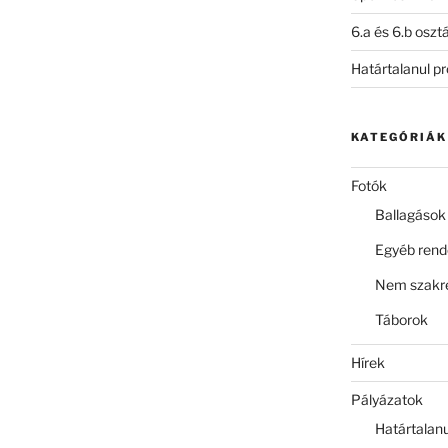
6.a és 6.b oszt
Határtalanul p
KATEGÓRIÁK
Fotók
Ballagások
Egyéb ren
Nem szakre
Táborok
Hírek
Pályázatok
Határtalan