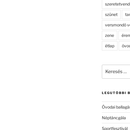
szeretetven
szünet
ta
versmondó v
zene
ére
étlap
óvo
Keresés
a
következő
kifejezésre:
LEGUTÓBBI 
Óvodai ballagá
Néptáncgála
Sportfesztivál