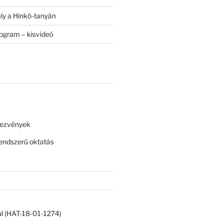
ály a Hinkó-tanyán
rogram – kisvideó
dezvények
ndszerű oktatás
ul (HAT-18-01-1274)