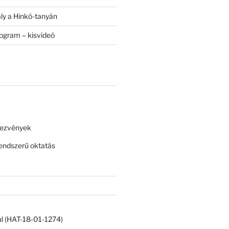
ály a Hinkó-tanyán
rogram – kisvideó
dezvények
ndszerű oktatás
ul (HAT-18-01-1274)