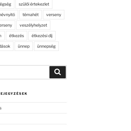
dégség
szülői értekezlet
névnyitó
témahét
verseny
erseny
veszélyhelyzet
m
étkezés
étkezési díj
dások
ünnep
ünnepség
Keresés
BEJEGYZÉSEK
s