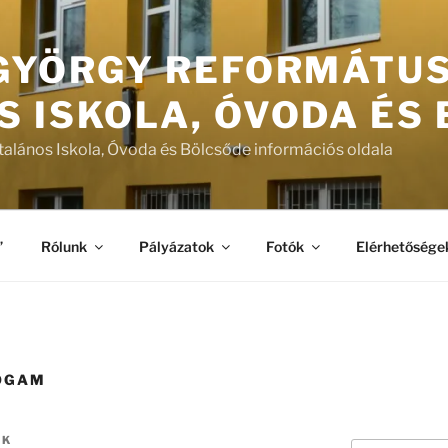
 GYÖRGY REFORMÁTU
S ISKOLA, ÓVODA ÉS
talános Iskola, Óvoda és Bölcsőde információs oldala
”
Rólunk
Pályázatok
Fotók
Elérhetősége
ROGAM
ÖK