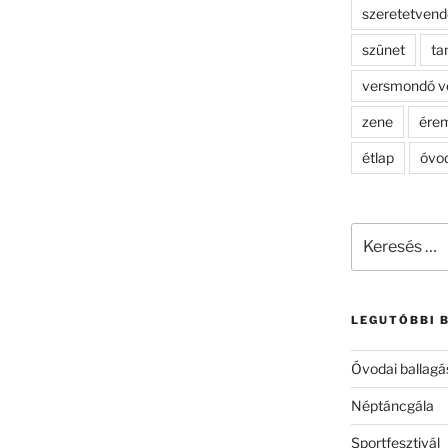
szeretetven
szünet
ta
versmondó v
zene
ére
étlap
óvo
Keresés
a
következő
kifejezésre:
LEGUTÓBBI 
Óvodai ballagá
Néptáncgála
Sportfesztivál