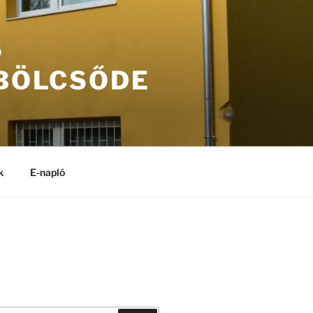
S
 BÖLCSŐDE
k
E-napló