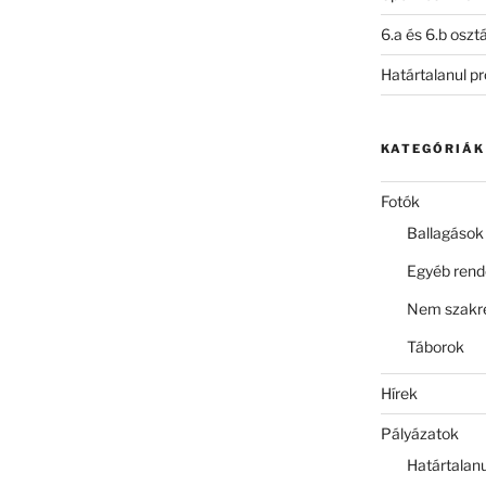
6.a és 6.b oszt
Határtalanul p
KATEGÓRIÁK
Fotók
Ballagások
Egyéb ren
Nem szakre
Táborok
Hírek
Pályázatok
Határtalan