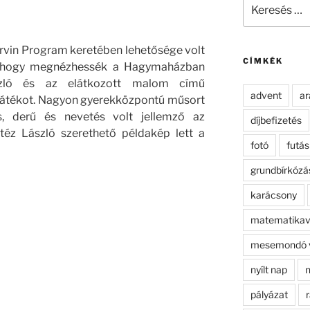
Keresés
a
következő
kifejezésre:
rvin Program keretében lehetősége volt
CÍMKÉK
k, hogy megnézhessék a Hagymaházban
szló és az elátkozott malom című
advent
ar
átékot
. Nagyon gyerekközpontú műsort
ás, derű és nevetés volt jellemző az
díjbefizetés
téz László szerethető példakép lett a
fotó
futás
grundbírkózá
karácsony
matematikav
mesemondó 
nyílt nap
n
pályázat
r