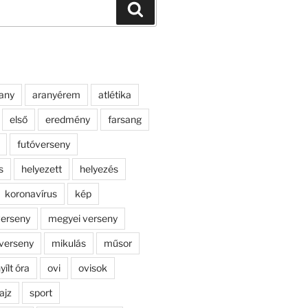
Keresés
any
aranyérem
atlétika
első
eredmény
farsang
futóverseny
s
helyezett
helyezés
koronavírus
kép
erseny
megyei verseny
verseny
mikulás
műsor
yílt óra
ovi
ovisok
ajz
sport