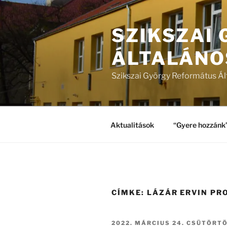
Tartalomhoz
SZIKSZAI
ÁLTALÁNO
Szikszai György Református Ál
Aktualitások
“Gyere hozzánk
CÍMKE:
LÁZÁR ERVIN P
BEKÜLDVE:
2022. MÁRCIUS 24. CSÜTÖRT