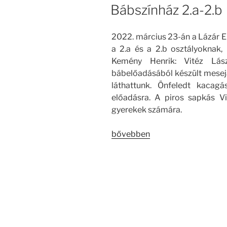
Bábszínház 2.a-2.b
2022. március 23-án a Lázár E
a 2.a és a 2.b osztályokna
Kemény Henrik: Vitéz Lá
bábelőadásából készült mesej
láthattunk. Önfeledt kacag
előadásra. A piros sapkás Vi
gyerekek számára.
„Bábszínház
bővebben
2.a-
2.b”