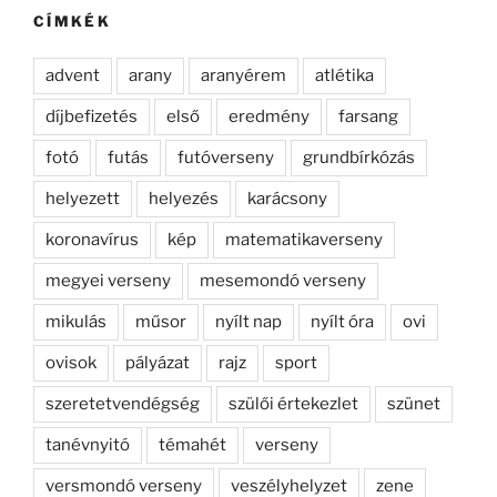
kifejezésre:
CÍMKÉK
advent
arany
aranyérem
atlétika
díjbefizetés
első
eredmény
farsang
fotó
futás
futóverseny
grundbírkózás
helyezett
helyezés
karácsony
koronavírus
kép
matematikaverseny
megyei verseny
mesemondó verseny
mikulás
műsor
nyílt nap
nyílt óra
ovi
ovisok
pályázat
rajz
sport
szeretetvendégség
szülői értekezlet
szünet
tanévnyitó
témahét
verseny
versmondó verseny
veszélyhelyzet
zene