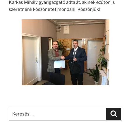
Karkas Mihály gyárigazgató adta át, akinek ezúton is
szeretnénk köszönetet mondani! Köszönjük!
Keresés
Keresé
a
következő