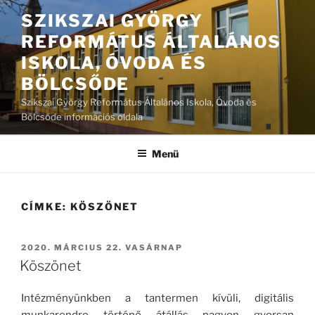
Tartalomhoz
SZIKSZAI GYÖRGY
REFORMÁTUS ÁLTALÁNOS
ISKOLA, ÓVODA ÉS
BÖLCSŐDE
Szikszai György Református Általános Iskola, Óvoda és
Bölcsőde információs oldala
Menü
CÍMKE:
KÖSZÖNET
BEKÜLDVE:
2020. MÁRCIUS 22. VASÁRNAP
Köszönet
Intézményünkben a tantermen kívüli, digitális
munkarendre történő átállás nagyon gyorsan