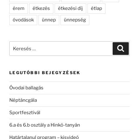
érem
étkezés
étkezési díj
étlap
óvodások
ünnep
ünnepség
Keresés
Keresé
a
következő
kifejezésre:
LEGUTÓBBI BEJEGYZÉSEK
Óvodai ballagás
Néptáncgála
Sportfesztivál
6.a és 6.b osztály a Hinkó-tanyán
Határtalanul program – kisvideó