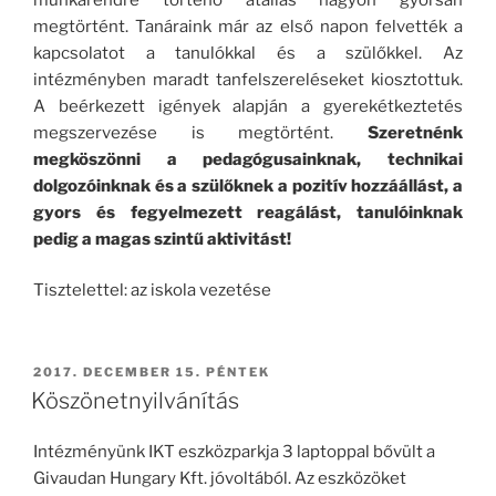
megtörtént. Tanáraink már az első napon felvették a
kapcsolatot a tanulókkal és a szülőkkel. Az
intézményben maradt tanfelszereléseket kiosztottuk.
A beérkezett igények alapján a gyerekétkeztetés
megszervezése is megtörtént.
Szeretnénk
megköszönni a pedagógusainknak, technikai
dolgozóinknak és a szülőknek a pozitív hozzáállást, a
gyors és fegyelmezett reagálást, tanulóinknak
pedig a magas szintű aktivitást!
Tisztelettel: az iskola vezetése
BEKÜLDVE:
2017. DECEMBER 15. PÉNTEK
Köszönetnyilvánítás
Intézményünk IKT eszközparkja 3 laptoppal bővült a
Givaudan Hungary Kft. jóvoltából. Az eszközöket