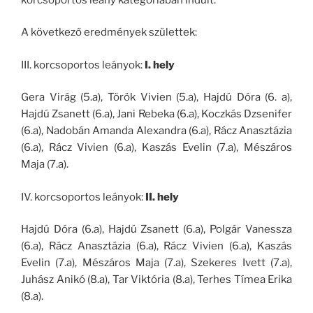
A következő eredmények születtek:
III. korcsoportos leányok:
I. hely
Gera Virág (5.a), Török Vivien (5.a), Hajdú Dóra (6. a),
Hajdú Zsanett (6.a), Jani Rebeka (6.a), Koczkás Dzsenifer
(6.a), Nadobán Amanda Alexandra (6.a), Rácz Anasztázia
(6.a), Rácz Vivien (6.a), Kaszás Evelin (7.a), Mészáros
Maja (7.a).
IV. korcsoportos leányok:
II. hely
Hajdú Dóra (6.a), Hajdú Zsanett (6.a), Polgár Vanessza
(6.a), Rácz Anasztázia (6.a), Rácz Vivien (6.a), Kaszás
Evelin (7.a), Mészáros Maja (7.a), Szekeres Ivett (7.a),
Juhász Anikó (8.a), Tar Viktória (8.a), Terhes Tímea Erika
(8.a).