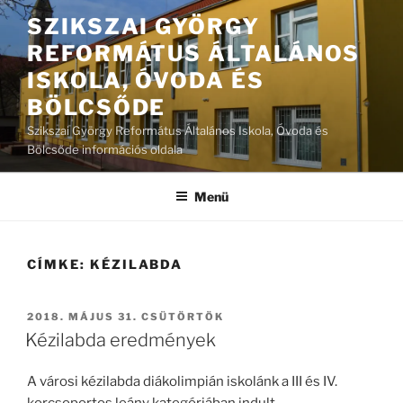
Tartalomhoz
SZIKSZAI GYÖRGY
REFORMÁTUS ÁLTALÁNOS
ISKOLA, ÓVODA ÉS
BÖLCSŐDE
Szikszai György Református Általános Iskola, Óvoda és
Bölcsőde információs oldala
Menü
CÍMKE:
KÉZILABDA
BEKÜLDVE:
2018. MÁJUS 31. CSÜTÖRTÖK
Kézilabda eredmények
A városi kézilabda diákolimpián iskolánk a III és IV.
korcsoportos leány kategóriában indult.