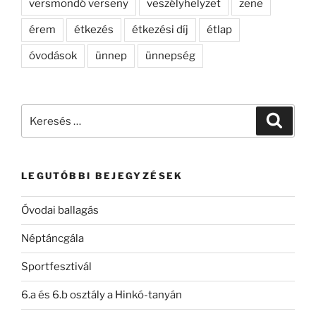
versmondó verseny
veszélyhelyzet
zene
érem
étkezés
étkezési díj
étlap
óvodások
ünnep
ünnepség
Keresés
Keresé
a
következő
kifejezésre:
LEGUTÓBBI BEJEGYZÉSEK
Óvodai ballagás
Néptáncgála
Sportfesztivál
6.a és 6.b osztály a Hinkó-tanyán