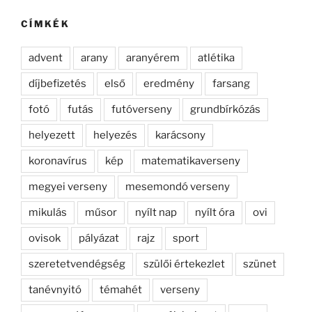
kifejezésre:
CÍMKÉK
advent
arany
aranyérem
atlétika
díjbefizetés
első
eredmény
farsang
fotó
futás
futóverseny
grundbírkózás
helyezett
helyezés
karácsony
koronavírus
kép
matematikaverseny
megyei verseny
mesemondó verseny
mikulás
műsor
nyílt nap
nyílt óra
ovi
ovisok
pályázat
rajz
sport
szeretetvendégség
szülői értekezlet
szünet
tanévnyitó
témahét
verseny