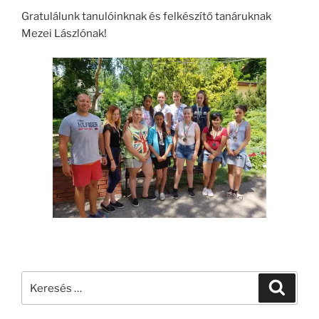
Gratulálunk tanulóinknak és felkészítő tanáruknak
Mezei Lászlónak!
Keresés
Keresé
a
következő