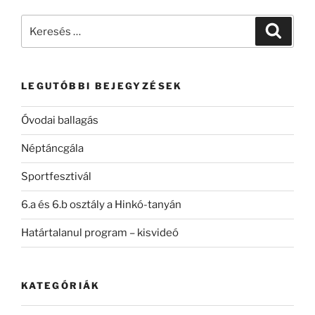
Keresés
Keresé
a
következő
kifejezésre:
LEGUTÓBBI BEJEGYZÉSEK
Óvodai ballagás
Néptáncgála
Sportfesztivál
6.a és 6.b osztály a Hinkó-tanyán
Határtalanul program – kisvideó
KATEGÓRIÁK