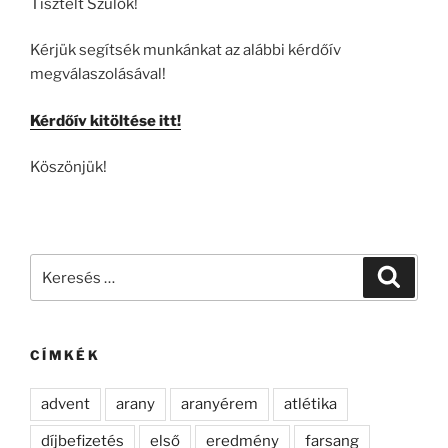
Tisztelt Szülők!
Kérjük segítsék munkánkat az alábbi kérdőív
megválaszolásával!
Kérdőív kitöltése itt!
Köszönjük!
Keresés
Keresé
a
következő
kifejezésre:
CÍMKÉK
advent
arany
aranyérem
atlétika
díjbefizetés
első
eredmény
farsang