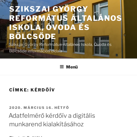
Tartalomhoz
SZIKSZAI GYÖRGY
REFORMÁTUS ÁLTALÁNOS
ISKOLA, ÓVODA ÉS
BÖLCSŐDE
Szikszai György Református Általános Iskola, Óvoda és
Bölcsőde információs oldala
Menü
CÍMKE:
KÉRDŐÍV
BEKÜLDVE:
2020. MÁRCIUS 16. HÉTFŐ
Adatfelmérő kérdőív a digitális
munkarend kialakításához