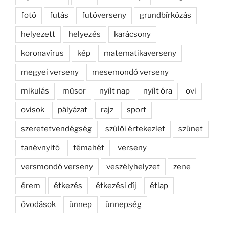
fotó
futás
futóverseny
grundbírkózás
helyezett
helyezés
karácsony
koronavírus
kép
matematikaverseny
megyei verseny
mesemondó verseny
mikulás
műsor
nyílt nap
nyílt óra
ovi
ovisok
pályázat
rajz
sport
szeretetvendégség
szülői értekezlet
szünet
tanévnyitó
témahét
verseny
versmondó verseny
veszélyhelyzet
zene
érem
étkezés
étkezési díj
étlap
óvodások
ünnep
ünnepség