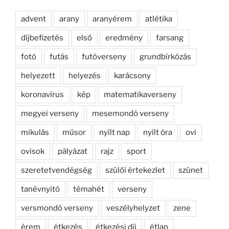
advent
arany
aranyérem
atlétika
díjbefizetés
első
eredmény
farsang
fotó
futás
futóverseny
grundbírkózás
helyezett
helyezés
karácsony
koronavírus
kép
matematikaverseny
megyei verseny
mesemondó verseny
mikulás
műsor
nyílt nap
nyílt óra
ovi
ovisok
pályázat
rajz
sport
szeretetvendégség
szülői értekezlet
szünet
tanévnyitó
témahét
verseny
versmondó verseny
veszélyhelyzet
zene
érem
étkezés
étkezési díj
étlap