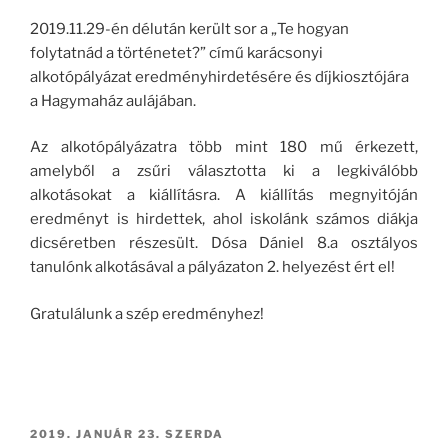
2019.11.29-én délután került sor a „Te hogyan
folytatnád a történetet?” című karácsonyi
alkotópályázat eredményhirdetésére és díjkiosztójára
a Hagymaház aulájában.
Az alkotópályázatra több mint 180 mű érkezett,
amelyből a zsűri választotta ki a legkiválóbb
alkotásokat a kiállításra. A kiállítás megnyitóján
eredményt is hirdettek, ahol iskolánk számos diákja
dicséretben részesült. Dósa Dániel 8.a osztályos
tanulónk alkotásával a pályázaton 2. helyezést ért el!
Gratulálunk a szép eredményhez!
BEKÜLDVE:
2019. JANUÁR 23. SZERDA