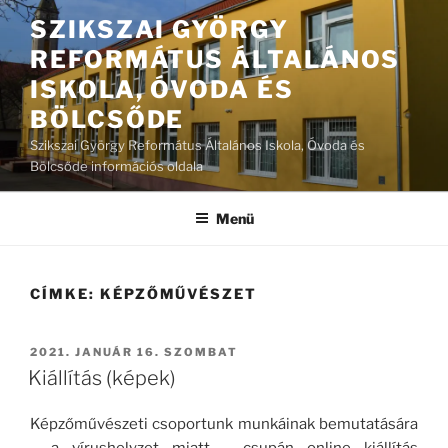
Tartalomhoz
SZIKSZAI GYÖRGY
REFORMÁTUS ÁLTALÁNOS
ISKOLA, ÓVODA ÉS
BÖLCSŐDE
Szikszai György Református Általános Iskola, Óvoda és
Bölcsőde információs oldala
Menü
CÍMKE:
KÉPZŐMŰVÉSZET
BEKÜLDVE:
2021. JANUÁR 16. SZOMBAT
Kiállítás (képek)
Képzőművészeti csoportunk munkáinak bemutatására
– a vírushelyzet miatt – csupán online kiállítás