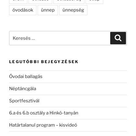
óvodások
ünnep
ünnepség
Keresés
Keresé
a
következő
kifejezésre:
LEGUTÓBBI BEJEGYZÉSEK
Óvodai ballagás
Néptáncgála
Sportfesztivál
6.a és 6.b osztály a Hinkó-tanyán
Határtalanul program – kisvideó