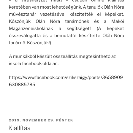
keretében van most lehetőségünk. A tanulók Oláh Nóra
művésztanár vezetésével készítették el képeiket.
Köszönjük Oláh Nóra tanárnőnek és a Makói
Magánzeneiskolának a segítséget! (A képeket
összeválogatta és a bemutatót készítette Oláh Nóra
tanárnő. Köszönjük!)
A munkákból készült összeállítás megtekinthető az
iskola facebook oldalán:
https://www.facebook.com/szikszaigy/posts/3658909
630885785
BEKÜLDVE:
2019. NOVEMBER 29. PÉNTEK
Kiállítás