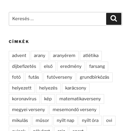
Keresés
Keresé
a
következő
kifejezésre:
CÍMKÉK
advent
arany
aranyérem
atlétika
díjbefizetés
első
eredmény
farsang
fotó
futás
futóverseny
grundbírkózás
helyezett
helyezés
karácsony
koronavírus
kép
matematikaverseny
megyei verseny
mesemondó verseny
mikulás
műsor
nyílt nap
nyílt óra
ovi