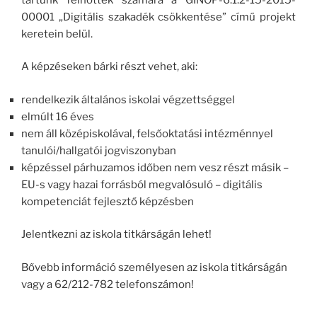
00001 „Digitális szakadék csökkentése” című projekt
keretein belül.
A képzéseken bárki részt vehet, aki:
rendelkezik általános iskolai végzettséggel
elmúlt 16 éves
nem áll középiskolával, felsőoktatási intézménnyel
tanulói/hallgatói jogviszonyban
képzéssel párhuzamos időben nem vesz részt másik –
EU-s vagy hazai forrásból megvalósuló – digitális
kompetenciát fejlesztő képzésben
Jelentkezni az iskola titkárságán lehet!
Bővebb információ személyesen az iskola titkárságán
vagy a 62/212-782 telefonszámon!