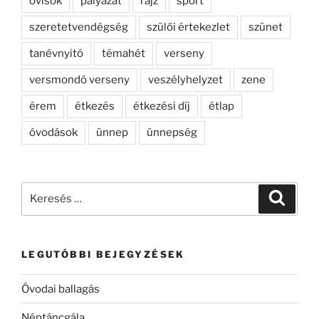
ovisok
pályázat
rajz
sport
szeretetvendégség
szülői értekezlet
szünet
tanévnyitó
témahét
verseny
versmondó verseny
veszélyhelyzet
zene
érem
étkezés
étkezési díj
étlap
óvodások
ünnep
ünnepség
Keresés
Keresé
a
következő
kifejezésre:
LEGUTÓBBI BEJEGYZÉSEK
Óvodai ballagás
Néptáncgála