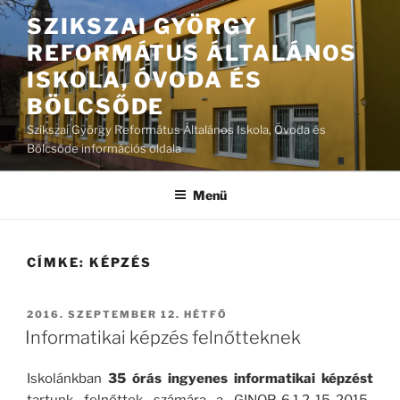
Tartalomhoz
SZIKSZAI GYÖRGY
REFORMÁTUS ÁLTALÁNOS
ISKOLA, ÓVODA ÉS
BÖLCSŐDE
Szikszai György Református Általános Iskola, Óvoda és
Bölcsőde információs oldala
Menü
CÍMKE:
KÉPZÉS
BEKÜLDVE:
2016. SZEPTEMBER 12. HÉTFŐ
Informatikai képzés felnőtteknek
Iskolánkban
35 órás ingyenes informatikai képzést
tartunk felnőttek számára a GINOP-6.1.2-15-2015-