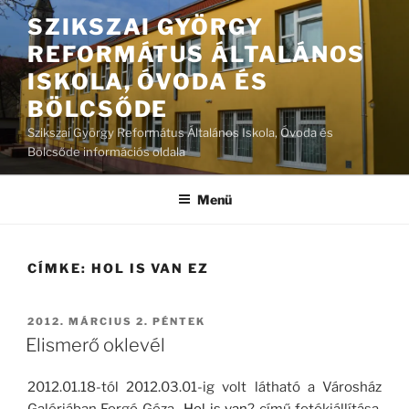
Tartalomhoz
SZIKSZAI GYÖRGY
REFORMÁTUS ÁLTALÁNOS
ISKOLA, ÓVODA ÉS
BÖLCSŐDE
Szikszai György Református Általános Iskola, Óvoda és
Bölcsőde információs oldala
Menü
CÍMKE:
HOL IS VAN EZ
BEKÜLDVE:
2012. MÁRCIUS 2. PÉNTEK
Elismerő oklevél
2012.01.18-tól 2012.03.01-ig volt látható a Városház
Galériában Forgó Géza „
Hol is van
? című fotókiállítása.