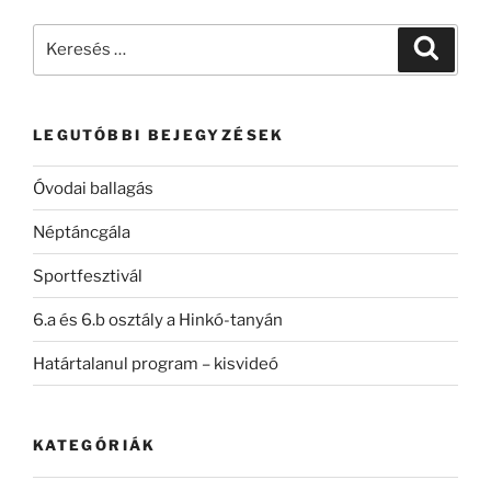
Keresés
Keresé
a
következő
kifejezésre:
LEGUTÓBBI BEJEGYZÉSEK
Óvodai ballagás
Néptáncgála
Sportfesztivál
6.a és 6.b osztály a Hinkó-tanyán
Határtalanul program – kisvideó
KATEGÓRIÁK