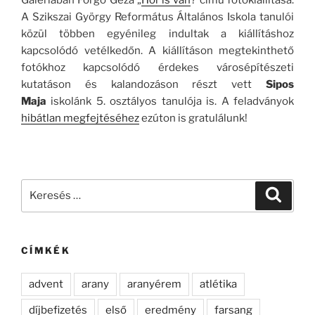
A Szikszai György Református Általános Iskola tanulói
közül többen egyénileg indultak a kiállításhoz
kapcsolódó vetélkedőn. A kiállításon megtekinthető
fotókhoz kapcsolódó érdekes városépítészeti
kutatáson és kalandozáson részt vett
Sipos
Maja
iskolánk 5. osztályos tanulója is. A feladványok
hibátlan megfejtéséhez
ezúton is gratulálunk!
Keresés
Keresé
a
következő
kifejezésre:
CÍMKÉK
advent
arany
aranyérem
atlétika
díjbefizetés
első
eredmény
farsang