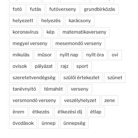
fotó
futás
futóverseny
grundbírkózás
helyezett
helyezés
karácsony
koronavírus
kép
matematikaverseny
megyei verseny
mesemondó verseny
mikulás
műsor
nyílt nap
nyílt óra
ovi
ovisok
pályázat
rajz
sport
szeretetvendégség
szülői értekezlet
szünet
tanévnyitó
témahét
verseny
versmondó verseny
veszélyhelyzet
zene
érem
étkezés
étkezési díj
étlap
óvodások
ünnep
ünnepség