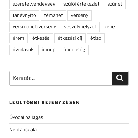
szeretetvendégség
szülői értekezlet
szünet
tanévnyitó
témahét
verseny
versmondó verseny
veszélyhelyzet
zene
érem
étkezés
étkezési díj
étlap
óvodások
ünnep
ünnepség
Keresés
Keresé
a
következő
kifejezésre:
LEGUTÓBBI BEJEGYZÉSEK
Óvodai ballagás
Néptáncgála