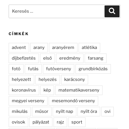
Keresés
Keresé
a
következő
kifejezésre:
CÍMKÉK
advent
arany
aranyérem
atlétika
díjbefizetés
első
eredmény
farsang
fotó
futás
futóverseny
grundbírkózás
helyezett
helyezés
karácsony
koronavírus
kép
matematikaverseny
megyei verseny
mesemondó verseny
mikulás
műsor
nyílt nap
nyílt óra
ovi
ovisok
pályázat
rajz
sport