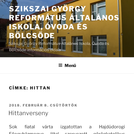
Tartalomhoz
SZIKSZAI GYÖRGY
REFORMÁTUS ÁLTALÁNOS
ISKOLA, ÓVODA ÉS
BÖLCSŐDE
Szikszai György Református Általános Iskola, Óvoda és
Bölcsőde információs oldala
Menü
CÍMKE:
HITTAN
BEKÜLDVE:
2018. FEBRUÁR 8. CSÜTÖRTÖK
Hittanverseny
Sok fiatal várta izgatottan a Hajdúdorogi
Főegyházmegye által szervezett görögkatolikus