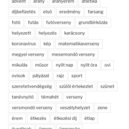
advent
arany
aranyérem
atlétika
díjbefizetés
első
eredmény
farsang
fotó
futás
futóverseny
grundbírkózás
helyezett
helyezés
karácsony
koronavírus
kép
matematikaverseny
megyei verseny
mesemondó verseny
mikulás
műsor
nyílt nap
nyílt óra
ovi
ovisok
pályázat
rajz
sport
szeretetvendégség
szülői értekezlet
szünet
tanévnyitó
témahét
verseny
versmondó verseny
veszélyhelyzet
zene
érem
étkezés
étkezési díj
étlap