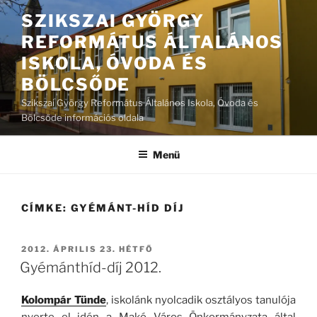
Tartalomhoz
SZIKSZAI GYÖRGY
REFORMÁTUS ÁLTALÁNOS
ISKOLA, ÓVODA ÉS
BÖLCSŐDE
Szikszai György Református Általános Iskola, Óvoda és
Bölcsőde információs oldala
Menü
CÍMKE:
GYÉMÁNT-HÍD DÍJ
BEKÜLDVE:
2012. ÁPRILIS 23. HÉTFŐ
Gyémánthíd-díj 2012.
Kolompár Tünde
, iskolánk nyolcadik osztályos tanulója
nyerte el idén a Makó Város Önkormányzata által