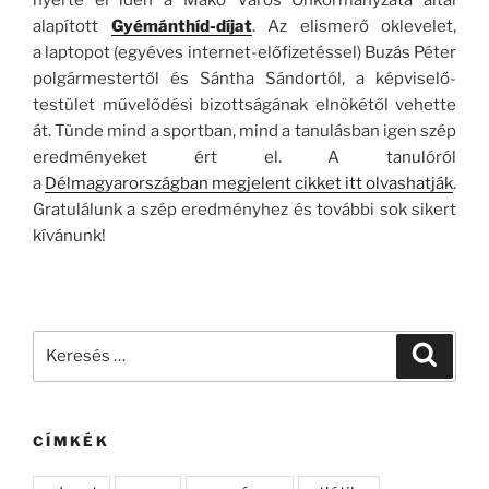
alapított
Gyémánthíd-díjat
. Az elismerő oklevelet,
a laptopot (egyéves internet-előfizetéssel) Buzás Péter
polgármestertől és Sántha Sándortól, a képviselő-
testület művelődési bizottságának elnökétől vehette
át. Tünde mind a sportban, mind a tanulásban igen szép
eredményeket ért el. A tanulóról
a
Délmagyarországban megjelent cikket itt olvashatják
.
Gratulálunk a szép eredményhez és további sok sikert
kívánunk!
Keresés
Keresé
a
következő
kifejezésre:
CÍMKÉK