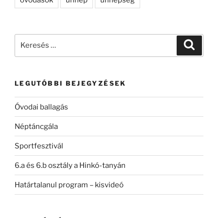
óvodások
ünnep
ünnepség
Keresés
Keresé
a
következő
kifejezésre:
LEGUTÓBBI BEJEGYZÉSEK
Óvodai ballagás
Néptáncgála
Sportfesztivál
6.a és 6.b osztály a Hinkó-tanyán
Határtalanul program – kisvideó