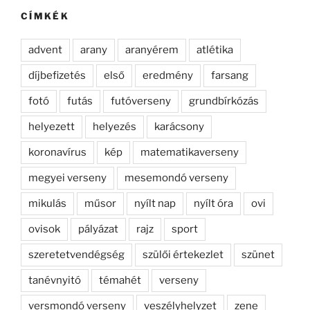
kifejezésre:
CÍMKÉK
advent
arany
aranyérem
atlétika
díjbefizetés
első
eredmény
farsang
fotó
futás
futóverseny
grundbírkózás
helyezett
helyezés
karácsony
koronavírus
kép
matematikaverseny
megyei verseny
mesemondó verseny
mikulás
műsor
nyílt nap
nyílt óra
ovi
ovisok
pályázat
rajz
sport
szeretetvendégség
szülői értekezlet
szünet
tanévnyitó
témahét
verseny
versmondó verseny
veszélyhelyzet
zene