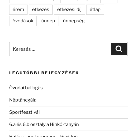
érem
étkezés
étkezési díj
étlap
óvodások
ünnep
ünnepség
Keresés
Keresé
a
következő
kifejezésre:
LEGUTÓBBI BEJEGYZÉSEK
Óvodai ballagás
Néptáncgála
Sportfesztivál
6.a és 6.b osztály a Hinkó-tanyán
Határtalanul program – kisvideó