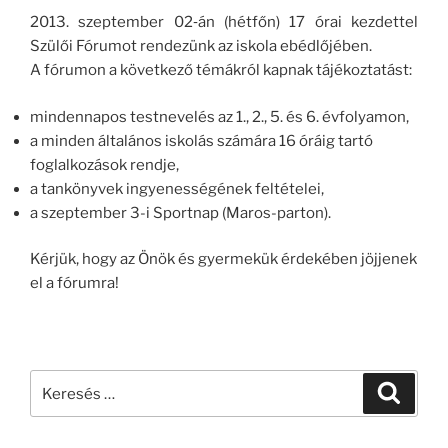
2013. szeptember 02‐án (hétfőn) 17 órai kezdettel
Szülői Fórumot rendezünk az iskola ebédlőjében.
A fórumon a következő témákról kapnak tájékoztatást:
mindennapos testnevelés az 1., 2., 5. és 6. évfolyamon,
a minden általános iskolás számára 16 óráig tartó
foglalkozások rendje,
a tankönyvek ingyenességének feltételei,
a szeptember 3-i Sportnap (Maros-parton).
Kérjük, hogy az Önök és gyermekük érdekében jöjjenek
el a fórumra!
Keresés
Keresé
a
következő