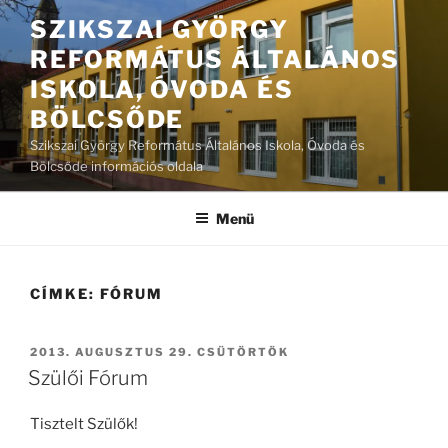
Tartalomhoz
SZIKSZAI GYÖRGY
REFORMÁTUS ÁLTALÁNOS
ISKOLA, ÓVODA ÉS
BÖLCSŐDE
Szikszai György Református Általános Iskola, Óvoda és
Bölcsőde információs oldala
Menü
CÍMKE:
FÓRUM
BEKÜLDVE:
2013. AUGUSZTUS 29. CSÜTÖRTÖK
Szülői Fórum
Tisztelt Szülők!