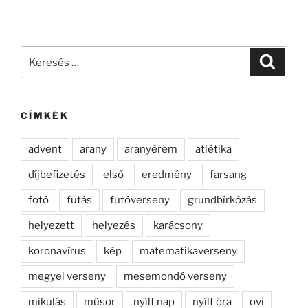
Keresés
Keresé
a
következő
kifejezésre:
CÍMKÉK
advent
arany
aranyérem
atlétika
díjbefizetés
első
eredmény
farsang
fotó
futás
futóverseny
grundbírkózás
helyezett
helyezés
karácsony
koronavírus
kép
matematikaverseny
megyei verseny
mesemondó verseny
mikulás
műsor
nyílt nap
nyílt óra
ovi