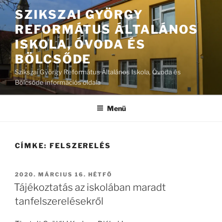
Tartalomhoz
SZIKSZAI GYÖRGY
REFORMÁTUS ÁLTALÁNOS
ISKOLA, ÓVODA ÉS
BÖLCSŐDE
Szikszai György Református Általános Iskola, Óvoda és
Bölcsőde információs oldala
Menü
CÍMKE:
FELSZERELÉS
BEKÜLDVE:
2020. MÁRCIUS 16. HÉTFŐ
Tájékoztatás az iskolában maradt
tanfelszerelésekről