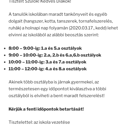
Tisztelt Szülők! Kedves Diákok!
A tanulók iskolában maradt tankönyveit és egyéb
dolgait (hangszer, kotta, tanszerek, tornafelszerelés,
ruhák) a holnapi nap folyamán (2020.03.17., kedd) lehet
elvinni az iskolából az alábbi beosztás szerint:
8:00 – 9:00-ig: 1.a és 5.a osztályok
9:00 – 10:00-ig: 2.a, 2.b és 6.a,6.b osztályok
10:00 – 11:00-ig: 3.a és 7.a osztályok
11:00 – 12:00-ig: 4.a és 8.a osztályok
Akinek több osztályba is járnak gyermekei, az
természetesen egy időpontot kiválasztva a többi
osztályból is elviheti a bent maradt felszerelést!
Kérjük a fenti időpontok betartását!
Tisztelettel: az iskola vezetése