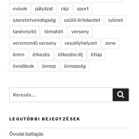
ovisok
pályázat
rajz
sport
szeretetvendégség
szülői értekezlet
szünet
tanévnyitó
témahét
verseny
versmondó verseny
veszélyhelyzet
zene
érem
étkezés
étkezési díj
étlap
óvodások
ünnep
ünnepség
Keresés
Keresé
a
következő
kifejezésre:
LEGUTÓBBI BEJEGYZÉSEK
Óvodai ballagás