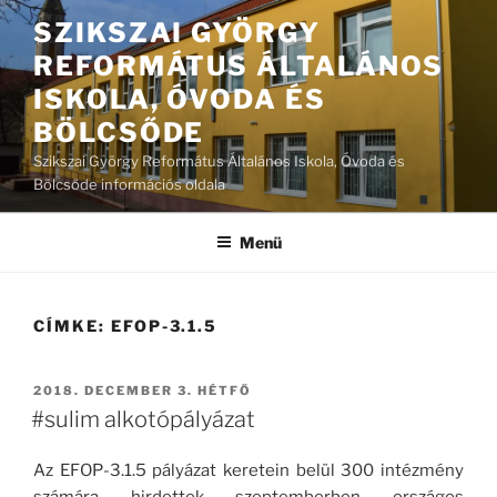
Tartalomhoz
SZIKSZAI GYÖRGY
REFORMÁTUS ÁLTALÁNOS
ISKOLA, ÓVODA ÉS
BÖLCSŐDE
Szikszai György Református Általános Iskola, Óvoda és
Bölcsőde információs oldala
Menü
CÍMKE:
EFOP-3.1.5
BEKÜLDVE:
2018. DECEMBER 3. HÉTFŐ
#sulim alkotópályázat
Az EFOP-3.1.5 pályázat keretein belül 300 intézmény
számára hirdettek szeptemberben országos