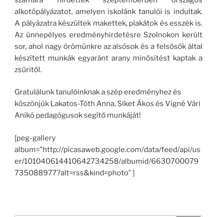
alkotópályázatot, amelyen iskolánk tanulói is indultak.
A pályázatra készültek makettek, plakátok és esszék is.
Az ünnepélyes eredményhirdetésre Szolnokon került
sor, ahol nagy örömünkre az alsósok és a felsősök által
készített munkák egyaránt arany minősítést kaptak a
zsűritől.
Gratulálunk tanulóinknak a szép eredményhez és
köszönjük Lakatos-Tóth Anna, Siket Ákos és Vigné Vári
Anikó pedagógusok segítő munkáját!
[peg-gallery
album=”http://picasaweb.google.com/data/feed/api/us
er/101040614410642734258/albumid/6630700079
735088977?alt=rss&kind=photo” ]