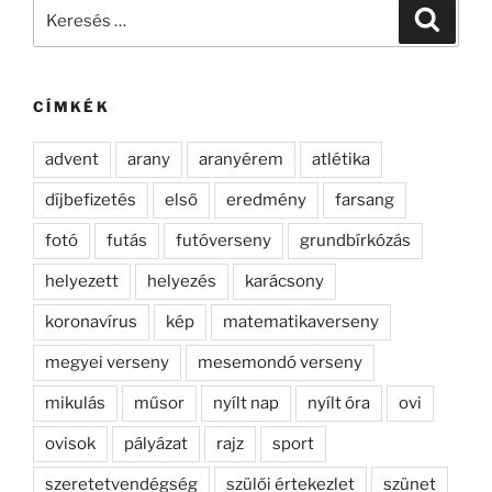
Keresés
Keresé
a
következő
kifejezésre:
CÍMKÉK
advent
arany
aranyérem
atlétika
díjbefizetés
első
eredmény
farsang
fotó
futás
futóverseny
grundbírkózás
helyezett
helyezés
karácsony
koronavírus
kép
matematikaverseny
megyei verseny
mesemondó verseny
mikulás
műsor
nyílt nap
nyílt óra
ovi
ovisok
pályázat
rajz
sport
szeretetvendégség
szülői értekezlet
szünet