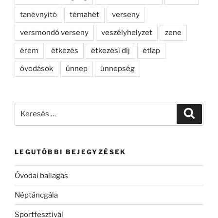
tanévnyitó
témahét
verseny
versmondó verseny
veszélyhelyzet
zene
érem
étkezés
étkezési díj
étlap
óvodások
ünnep
ünnepség
Keresés
Keresé
a
következő
kifejezésre:
LEGUTÓBBI BEJEGYZÉSEK
Óvodai ballagás
Néptáncgála
Sportfesztivál