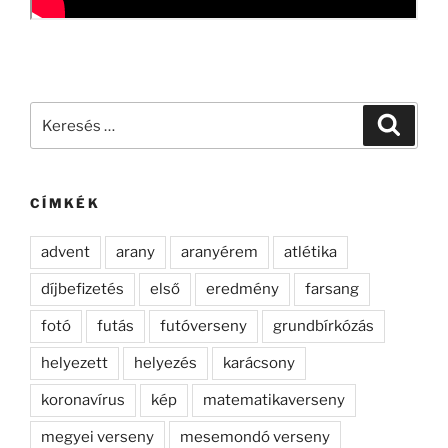
Keresés
Keresé
a
következő
kifejezésre:
CÍMKÉK
advent
arany
aranyérem
atlétika
díjbefizetés
első
eredmény
farsang
fotó
futás
futóverseny
grundbírkózás
helyezett
helyezés
karácsony
koronavírus
kép
matematikaverseny
megyei verseny
mesemondó verseny