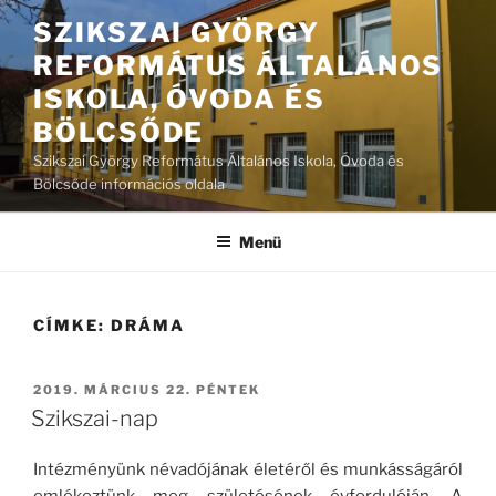
Tartalomhoz
SZIKSZAI GYÖRGY
REFORMÁTUS ÁLTALÁNOS
ISKOLA, ÓVODA ÉS
BÖLCSŐDE
Szikszai György Református Általános Iskola, Óvoda és
Bölcsőde információs oldala
Menü
CÍMKE:
DRÁMA
BEKÜLDVE:
2019. MÁRCIUS 22. PÉNTEK
Szikszai-nap
Intézményünk névadójának életéről és munkásságáról
emlékeztünk meg születésének évfordulóján. A