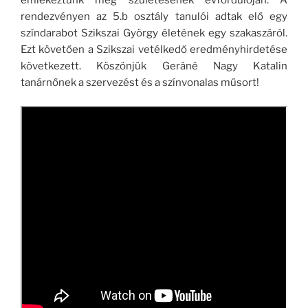
rendezvényen az 5.b osztály tanulói adtak elő egy
színdarabot Szikszai György életének egy szakaszáról.
Ezt követően a Szikszai vetélkedő eredményhirdetése
következett. Köszönjük Geráné Nagy Katalin
tanárnőnek a szervezést és a színvonalas műsort!