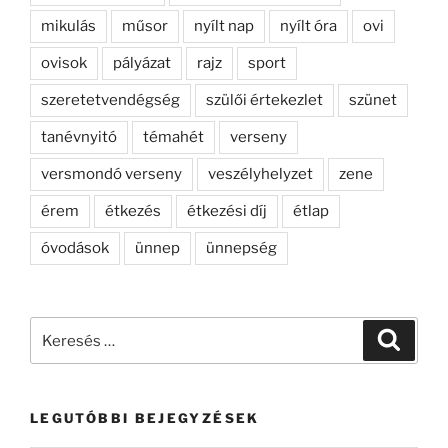
mikulás
műsor
nyílt nap
nyílt óra
ovi
ovisok
pályázat
rajz
sport
szeretetvendégség
szülői értekezlet
szünet
tanévnyitó
témahét
verseny
versmondó verseny
veszélyhelyzet
zene
érem
étkezés
étkezési díj
étlap
óvodások
ünnep
ünnepség
Keresés
Keresé
a
következő
kifejezésre:
LEGUTÓBBI BEJEGYZÉSEK