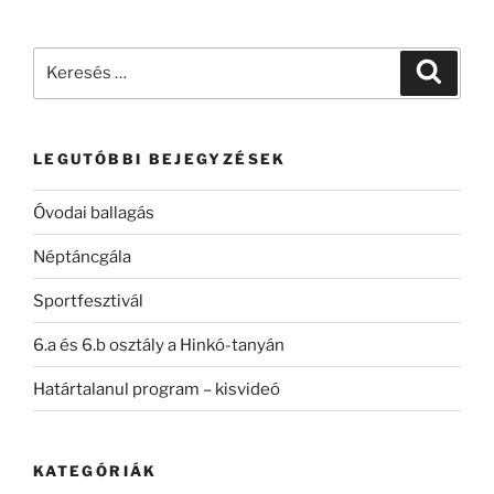
Keresés
Keresé
a
következő
kifejezésre:
LEGUTÓBBI BEJEGYZÉSEK
Óvodai ballagás
Néptáncgála
Sportfesztivál
6.a és 6.b osztály a Hinkó-tanyán
Határtalanul program – kisvideó
KATEGÓRIÁK