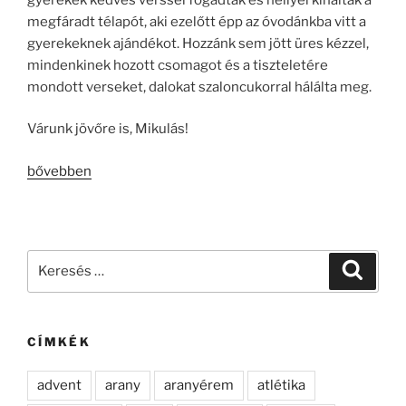
megfáradt télapót, aki ezelőtt épp az óvodánkba vitt a
gyerekeknek ajándékot. Hozzánk sem jött üres kézzel,
mindenkinek hozott csomagot és a tiszteletére
mondott verseket, dalokat szaloncukorral hálálta meg.
Várunk jövőre is, Mikulás!
„Itt
bővebben
járt
a
Mikulás…”
Keresés
Keresé
a
következő
kifejezésre:
CÍMKÉK
advent
arany
aranyérem
atlétika