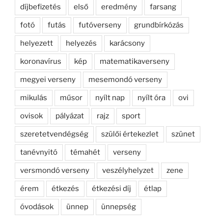
díjbefizetés
első
eredmény
farsang
fotó
futás
futóverseny
grundbírkózás
helyezett
helyezés
karácsony
koronavírus
kép
matematikaverseny
megyei verseny
mesemondó verseny
mikulás
műsor
nyílt nap
nyílt óra
ovi
ovisok
pályázat
rajz
sport
szeretetvendégség
szülői értekezlet
szünet
tanévnyitó
témahét
verseny
versmondó verseny
veszélyhelyzet
zene
érem
étkezés
étkezési díj
étlap
óvodások
ünnep
ünnepség