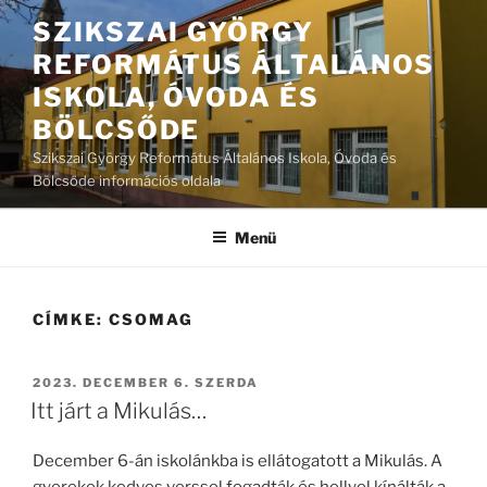
Tartalomhoz
SZIKSZAI GYÖRGY
REFORMÁTUS ÁLTALÁNOS
ISKOLA, ÓVODA ÉS
BÖLCSŐDE
Szikszai György Református Általános Iskola, Óvoda és
Bölcsőde információs oldala
Menü
CÍMKE:
CSOMAG
BEKÜLDVE:
2023. DECEMBER 6. SZERDA
Itt járt a Mikulás…
December 6-án iskolánkba is ellátogatott a Mikulás. A
gyerekek kedves verssel fogadták és hellyel kínálták a