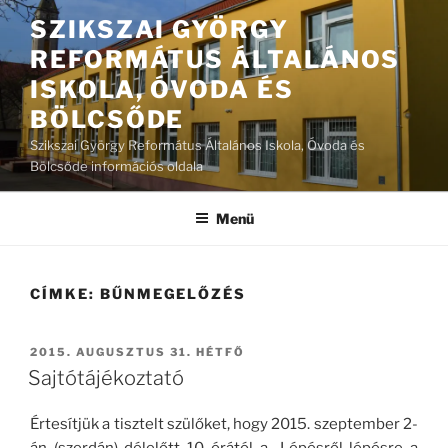
Tartalomhoz
SZIKSZAI GYÖRGY
REFORMÁTUS ÁLTALÁNOS
ISKOLA, ÓVODA ÉS
BÖLCSŐDE
Szikszai György Református Általános Iskola, Óvoda és
Bölcsőde információs oldala
Menü
CÍMKE:
BŰNMEGELŐZÉS
BEKÜLDVE:
2015. AUGUSZTUS 31. HÉTFŐ
Sajtótájékoztató
Értesítjük a tisztelt szülőket, hogy 2015. szeptember 2-
án (szerdán) délelőtt 10 órától a „Lépésről-lépésre a