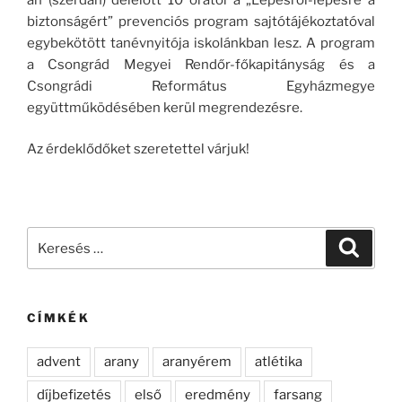
biztonságért” prevenciós program sajtótájékoztatóval
egybekötött tanévnyitója iskolánkban lesz. A program
a Csongrád Megyei Rendőr-főkapitányság és a
Csongrádi Református Egyházmegye
együttműködésében kerül megrendezésre.
Az érdeklődőket szeretettel várjuk!
Keresés
Keresé
a
következő
kifejezésre:
CÍMKÉK
advent
arany
aranyérem
atlétika
díjbefizetés
első
eredmény
farsang