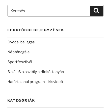
Keresés
Keresé
a
következő
kifejezésre:
LEGUTÓBBI BEJEGYZÉSEK
Óvodai ballagás
Néptáncgála
Sportfesztivál
6.a és 6.b osztály a Hinkó-tanyán
Határtalanul program – kisvideó
KATEGÓRIÁK