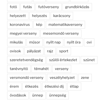
fotó
futás
futóverseny
grundbírkózás
helyezett
helyezés
karácsony
koronavírus
kép
matematikaverseny
megyei verseny
mesemondó verseny
mikulás
műsor
nyílt nap
nyílt óra
ovi
ovisok
pályázat
rajz
sport
szeretetvendégség
szülői értekezlet
szünet
tanévnyitó
témahét
verseny
versmondó verseny
veszélyhelyzet
zene
érem
étkezés
étkezési díj
étlap
óvodások
ünnep
ünnepség