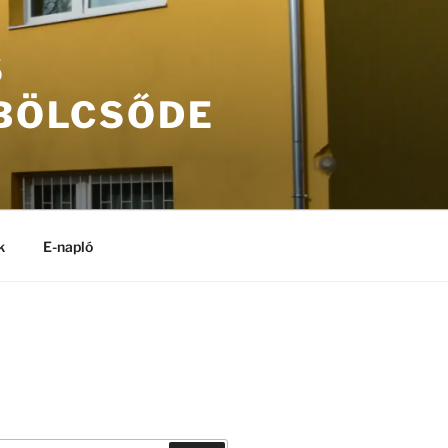
S
 BÖLCSŐDE
k
E-napló