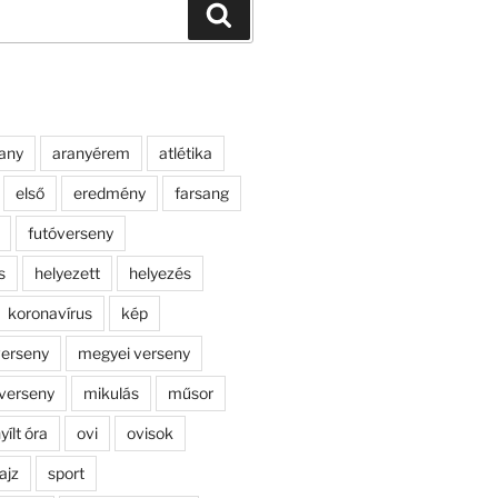
Keresés
any
aranyérem
atlétika
első
eredmény
farsang
futóverseny
s
helyezett
helyezés
koronavírus
kép
erseny
megyei verseny
verseny
mikulás
műsor
yílt óra
ovi
ovisok
ajz
sport