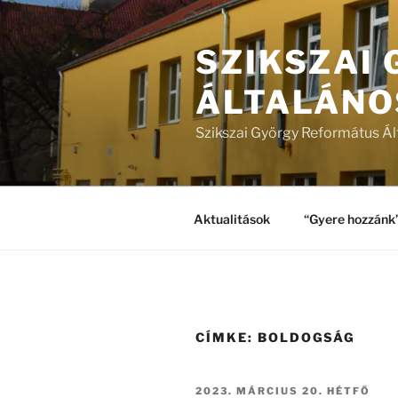
Tartalomhoz
SZIKSZAI
ÁLTALÁNO
Szikszai György Református Ál
Aktualitások
“Gyere hozzánk
CÍMKE:
BOLDOGSÁG
BEKÜLDVE:
2023. MÁRCIUS 20. HÉTFŐ