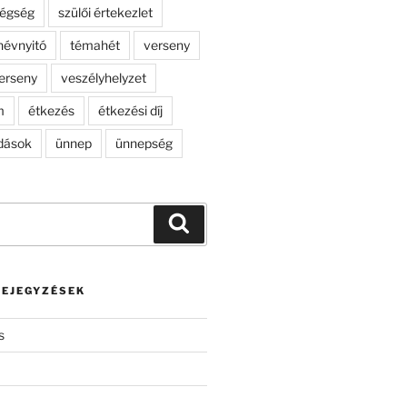
dégség
szülői értekezlet
névnyitó
témahét
verseny
erseny
veszélyhelyzet
m
étkezés
étkezési díj
dások
ünnep
ünnepség
Keresés
BEJEGYZÉSEK
s