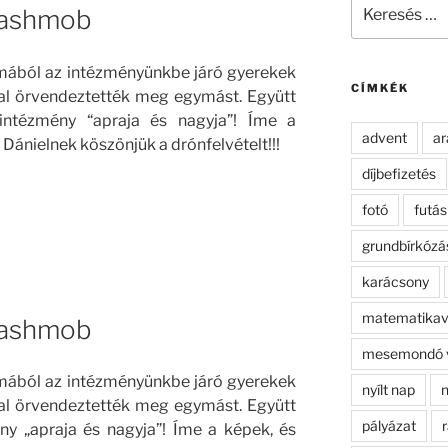
Keresés
lashmob
a
következő
kifejezésre:
mából az intézményünkbe járó gyerekek
CÍMKÉK
al örvendeztették meg egymást. Együtt
z intézmény “apraja és nagyja”! Íme a
advent
ar
 Dánielnek köszönjük a drónfelvételt!!!
díjbefizetés
fotó
futás
grundbírkózá
karácsony
matematikav
lashmob
mesemondó 
mából az intézményünkbe járó gyerekek
nyílt nap
n
al örvendeztették meg egymást. Együtt
pályázat
r
ny „apraja és nagyja”! Íme a képek, és