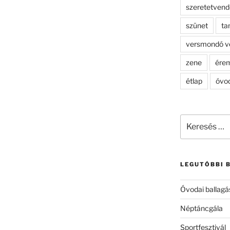
szeretetven
szünet
ta
versmondó v
zene
ére
étlap
óvo
Keresés
a
következő
kifejezésre:
LEGUTÓBBI 
Óvodai ballagá
Néptáncgála
Sportfesztivál