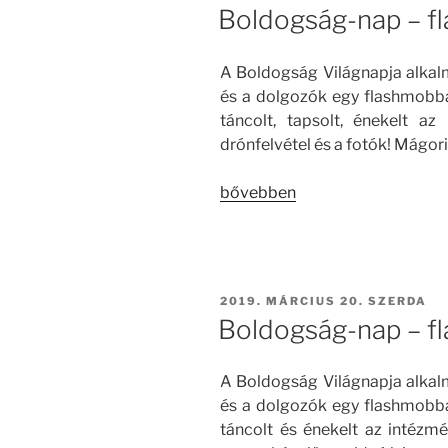
Boldogság-nap – f
A Boldogság Világnapja alkal
és a dolgozók egy flashmobb
táncolt, tapsolt, énekelt a
drónfelvétel és a fotók! Mágori
„Boldogság-
bővebben
nap
–
flashmob”
BEKÜLDVE:
2019. MÁRCIUS 20. SZERDA
Boldogság-nap – f
A Boldogság Világnapja alkal
és a dolgozók egy flashmobb
táncolt és énekelt az intézmé