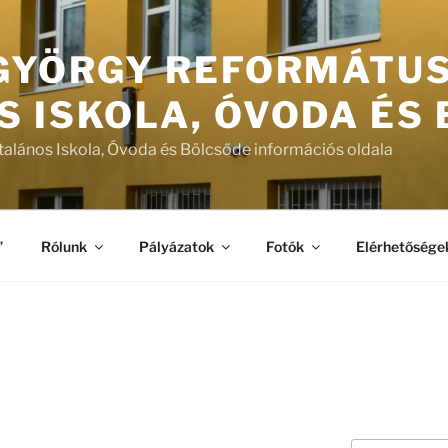
 GYÖRGY REFORMÁTU
S ISKOLA, ÓVODA ÉS
talános Iskola, Óvoda és Bölcsőde információs oldala
”
Rólunk
Pályázatok
Fotók
Elérhetősége