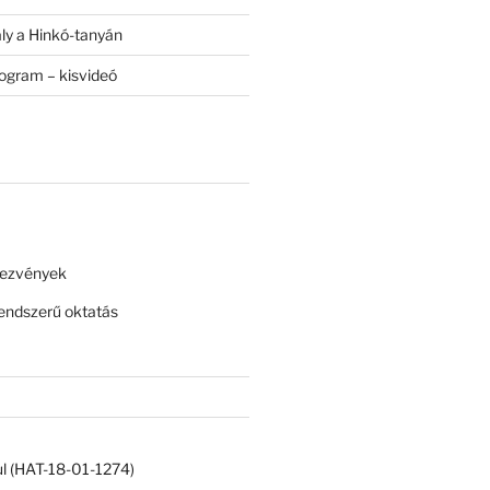
ály a Hinkó-tanyán
rogram – kisvideó
dezvények
ndszerű oktatás
ul (HAT-18-01-1274)