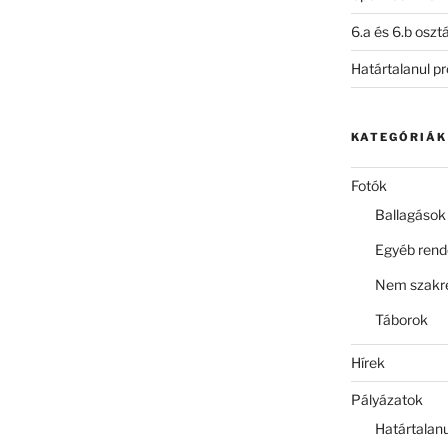
6.a és 6.b oszt
Határtalanul p
KATEGÓRIÁK
Fotók
Ballagások
Egyéb ren
Nem szakre
Táborok
Hírek
Pályázatok
Határtalan