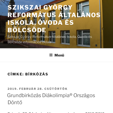
Tartalomhoz
SZIKSZAI GYÖRGY
REFORMÁTUS ÁLTALÁNOS
ISKOLA, ÓVODA ÉS
BÖLCSŐDE
Szikszai György Református Általános Iskola, Óvoda és
Bölcsőde információs oldala
Menü
CÍMKE:
BÍRKÓZÁS
BEKÜLDVE:
2019. FEBRUÁR 28. CSÜTÖRTÖK
Grundbirkózás Diákolimpia® Országos
Döntő