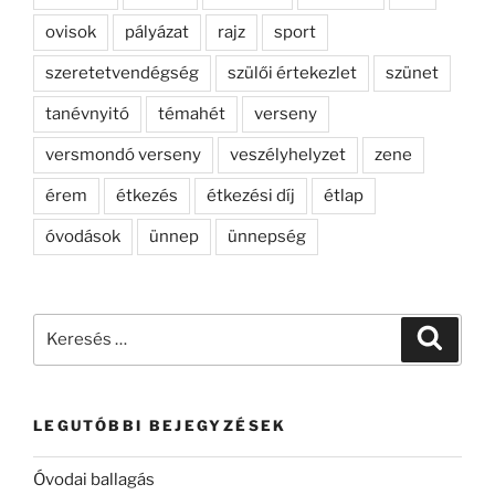
ovisok
pályázat
rajz
sport
szeretetvendégség
szülői értekezlet
szünet
tanévnyitó
témahét
verseny
versmondó verseny
veszélyhelyzet
zene
érem
étkezés
étkezési díj
étlap
óvodások
ünnep
ünnepség
Keresés
Keresé
a
következő
kifejezésre:
LEGUTÓBBI BEJEGYZÉSEK
Óvodai ballagás