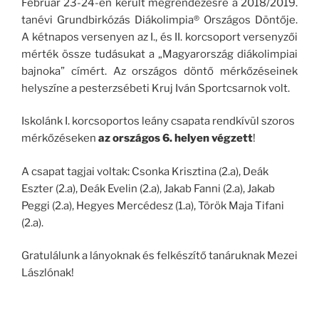
Február 23-24-én került megrendezésre a 2018/2019.
tanévi Grundbirkózás Diákolimpia® Országos Döntője.
A kétnapos versenyen az I., és II. korcsoport versenyzői
mérték össze tudásukat a „Magyarország diákolimpiai
bajnoka” címért. Az országos döntő mérkőzéseinek
helyszíne a pesterzsébeti Kruj Iván Sportcsarnok volt.
Iskolánk I. korcsoportos leány csapata rendkívül szoros
mérkőzéseken
az országos 6. helyen végzett
!
A csapat tagjai voltak: Csonka Krisztina (2.a), Deák
Eszter (2.a), Deák Evelin (2.a), Jakab Fanni (2.a), Jakab
Peggi (2.a), Hegyes Mercédesz (1.a), Török Maja Tifani
(2.a).
Gratulálunk a lányoknak és felkészítő tanáruknak Mezei
Lászlónak!