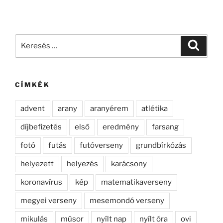
Keresés
Keresé
a
következő
kifejezésre:
CÍMKÉK
advent
arany
aranyérem
atlétika
díjbefizetés
első
eredmény
farsang
fotó
futás
futóverseny
grundbírkózás
helyezett
helyezés
karácsony
koronavírus
kép
matematikaverseny
megyei verseny
mesemondó verseny
mikulás
műsor
nyílt nap
nyílt óra
ovi